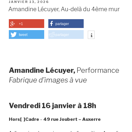
PUBLIÉ
JANVIER 13, 2026
LE
Amandine Lécuyer, Au-delà du 4ème mur
+1
partager
tweet
partager
Amandine Lécuyer,
Performance
Fabrique d’images à vue
Vendredi 16 janvier à 18h
Hors[ ]Cadre
–
49 rue Joubert
– Auxerre