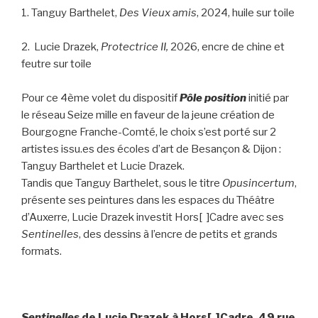
1. Tanguy Barthelet,
Des Vieux amis
, 2024, huile sur toile
2. Lucie Drazek,
Protectrice II,
2026, encre de chine et
feutre sur toile
Pour ce 4ème volet du dispositif
Pôle position
initié par
le réseau Seize mille en faveur de la jeune création de
Bourgogne Franche-Comté, le choix s’est porté sur 2
artistes issu.es des écoles d’art de Besançon & Dijon :
Tanguy Barthelet et Lucie Drazek.
Tandis que Tanguy Barthelet, sous le titre
Opusincertum
,
présente ses peintures dans les espaces du Théâtre
d’Auxerre, Lucie Drazek investit Hors[ ]Cadre avec ses
Sentinelles
, des dessins à l’encre de petits et grands
formats.
Sentinelles
de Lucie Drazek à Hors[ ]Cadre, 49 rue