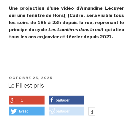
Une projection d’une vidéo d’Amandine Lécuyer
sur une fenêtre de Hors[ ]Cadre, sera visible tous
les soirs de 18h à 23h depuis la rue, reprenant le
principe du cycle
Les Lumières dans la nuit
qui a lieu
tous les ans en janvier et février depuis 2021.
PUBLIÉ
OCTOBRE 25, 2025
LE
Le Pli est pris
+1
partager
tweet
partager