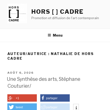
Aller
au
HORS [ ] CADRE
contenu
Promotion et diffusion de l'art contemporain
principal
Menu
AUTEUR/AUTRICE :
NATHALIE DE HORS
CADRE
PUBLIÉ
AOÛT 6, 2026
LE
Une Synthèse des arts, Stéphane
Couturier/
+1
partager
tweet
partager