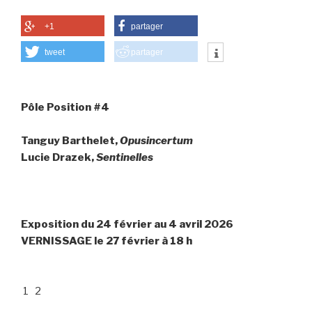
+1
partager
tweet
partager
Pôle Position #4
Tanguy Barthelet,
Opusincertum
Lucie Drazek,
Sentinelles
Exposition du 24 février au 4 avril 2026
VERNISSAGE le 27 février à 18 h
1
2