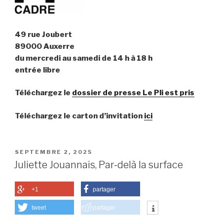
49 rue Joubert
89000 Auxerre
du mercredi au samedi de 14 h à 18 h
entrée libre
Téléchargez le
dossier de presse Le Pli est pris
Téléchargez le carton d’invitation
ici
PUBLIÉ
SEPTEMBRE 2, 2025
LE
Juliette Jouannais, Par-delà la surface
+1
partager
tweet
partager