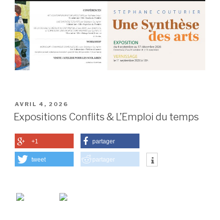
PUBLIÉ
AVRIL 4, 2026
LE
Expositions Conflits & L’Emploi du temps
+1
partager
tweet
partager