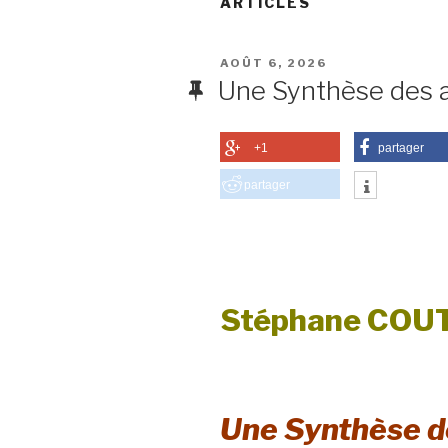
ARTICLES
PUBLIÉ
AOÛT 6, 2026
LE
Une Synthèse des a
+1
partager
partager
Stéphane COU
Une Synthèse d