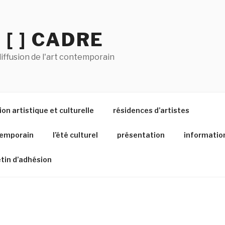
 [ ] CADRE
iffusion de l'art contemporain
on artistique et culturelle
résidences d’artistes
temporain
l’été culturel
présentation
informatio
etin d’adhésion