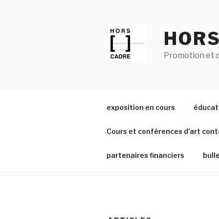
Aller
au
contenu
HORS
principal
Promotion et d
exposition en cours
éducati
Cours et conférences d’art con
partenaires financiers
bull