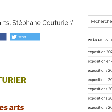
Recherche
rts, Stéphane Couturier/
pour
:
tweet
PRÉSENTAT
exposition 20
exposition en 
expositions 2
TURIER
expositions 2
expositions 2
expositions 2
es arts
expositions 2