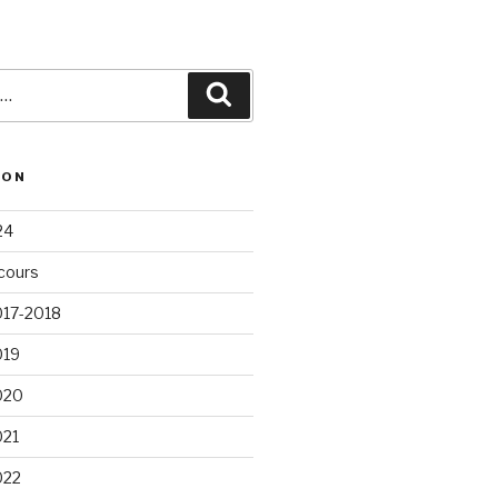
Recherche
ION
24
cours
017-2018
019
020
021
022