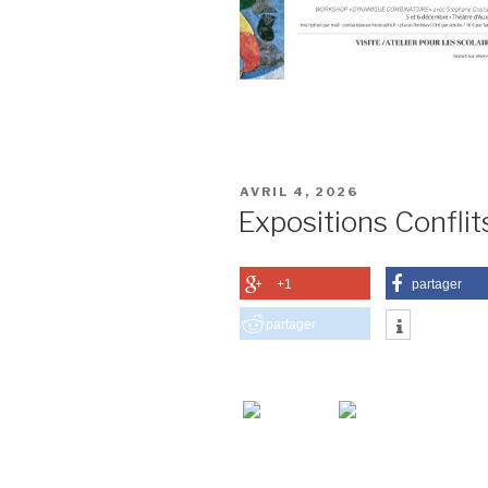
PUBLIÉ
AVRIL 4, 2026
LE
Expositions Confli
+1
partager
partager