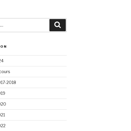
Recherche
ION
24
cours
017-2018
019
020
021
022