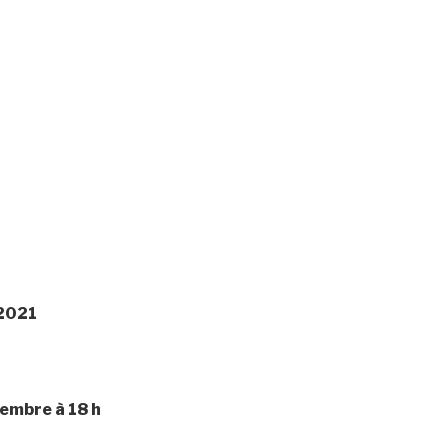
 2021
embre à 18 h