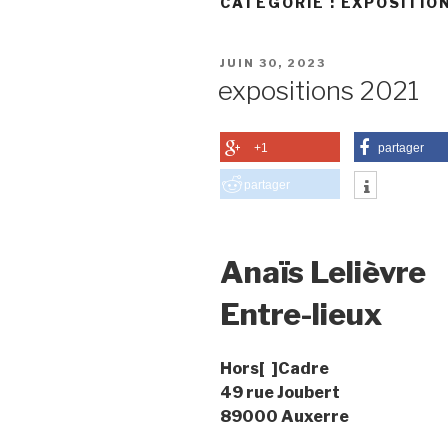
CATÉGORIE :
EXPOSITIO
PUBLIÉ
JUIN 30, 2023
LE
expositions 2021
+1
partager
partager
Anaïs Lelièvre
Entre-lieux
Hors[ ]Cadre
49 rue Joubert
89000 Auxerre