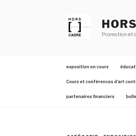
Aller
au
contenu
HORS
principal
Promotion et d
exposition en cours
éducati
Cours et conférences d’art con
partenaires financiers
bull