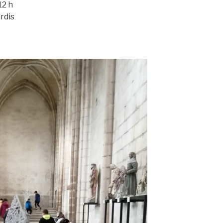
12 h
ardis