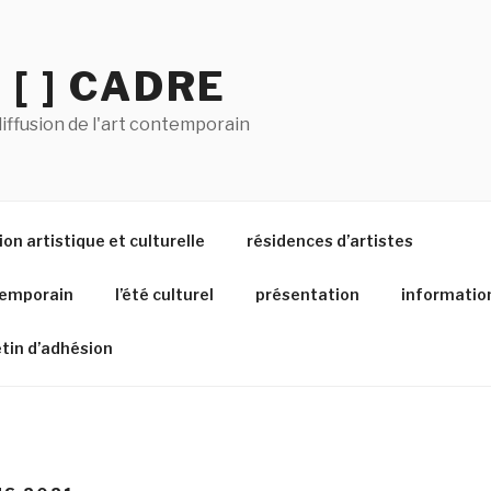
 [ ] CADRE
iffusion de l'art contemporain
on artistique et culturelle
résidences d’artistes
temporain
l’été culturel
présentation
informatio
etin d’adhésion