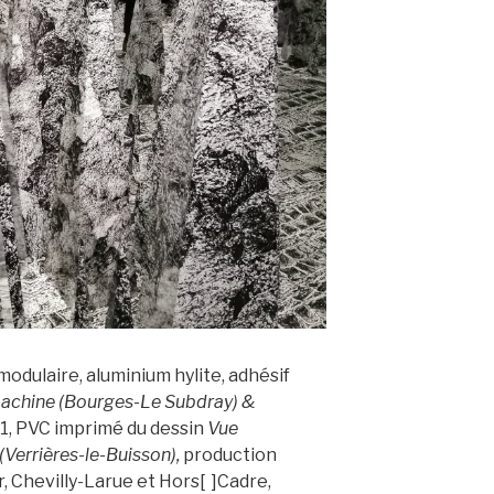
n modulaire, aluminium hylite, adhésif
machine (Bourges-Le
Subdray
) &
1, PVC imprimé du dessin
Vue
(Verrières-le-Buisson),
production
 Chevilly-Larue et Hors[ ]Cadre,