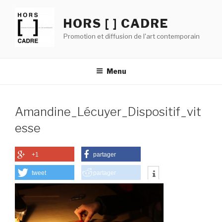
Aller
au
HORS [ ] CADRE
contenu
Promotion et diffusion de l'art contemporain
principal
Menu
Amandine_Lécuyer_Dispositif_vit
esse
+1
partager
tweet
partager