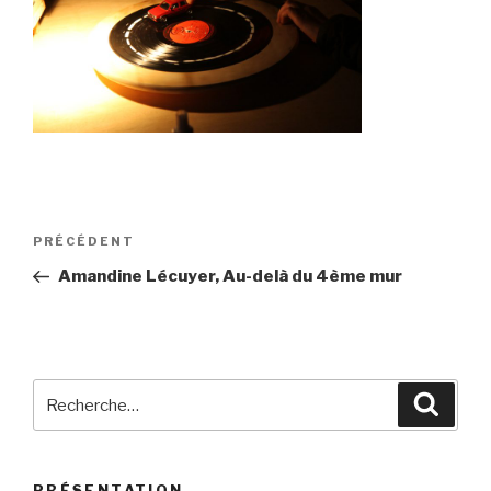
Navigation
Article
PRÉCÉDENT
de
précédent
Amandine Lécuyer, Au-delà du 4ème mur
l’article
Recherche
Reche
pour
:
PRÉSENTATION