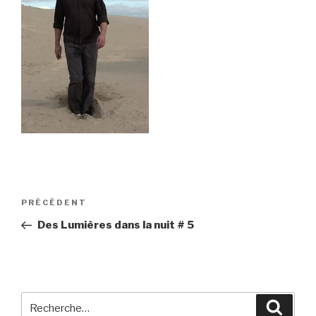
Navigation
Article
PRÉCÉDENT
de
précédent
Des Lumières dans la nuit # 5
l’article
Recherche
Reche