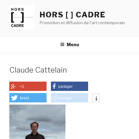
Aller
au
HORS [ ] CADRE
contenu
Promotion et diffusion de l'art contemporain
principal
Menu
Claude Cattelain
+1
partager
tweet
partager