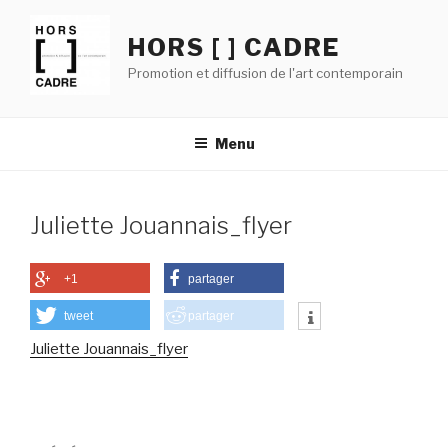
Aller
au
HORS [ ] CADRE
contenu
Promotion et diffusion de l'art contemporain
principal
Menu
Juliette Jouannais_flyer
+1
partager
tweet
partager
Juliette Jouannais_flyer
Navigation