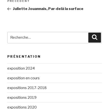
Article
PRÉCÉDENT
de
précédent
Juliette Jouannais, Par-delà la surface
l’article
Recherche
Reche
pour
:
PRÉSENTATION
exposition 2024
exposition en cours
expositions 2017-2018
expositions 2019
expositions 2020