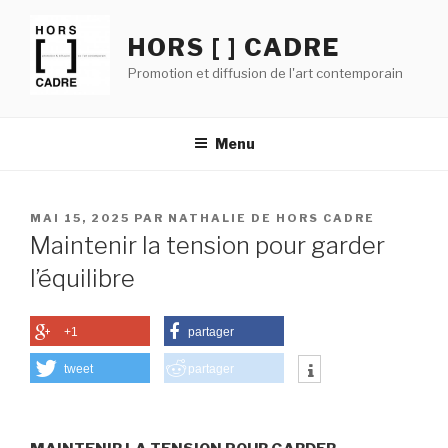
Aller
au
HORS [ ] CADRE
contenu
Promotion et diffusion de l'art contemporain
principal
Menu
PUBLIÉ
MAI 15, 2025
PAR
NATHALIE DE HORS CADRE
LE
Maintenir la tension pour garder
l’équilibre
+1
partager
tweet
partager