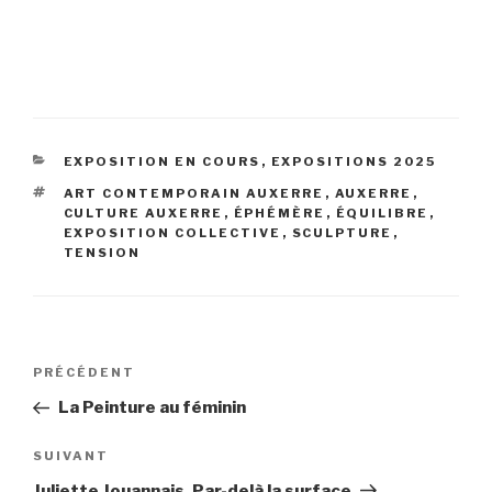
CATÉGORIES
EXPOSITION EN COURS
,
EXPOSITIONS 2025
ÉTIQUETTES
ART CONTEMPORAIN AUXERRE
,
AUXERRE
,
CULTURE AUXERRE
,
ÉPHÉMÈRE
,
ÉQUILIBRE
,
EXPOSITION COLLECTIVE
,
SCULPTURE
,
TENSION
Navigation
Article
PRÉCÉDENT
de
précédent
La Peinture au féminin
l’article
Article
SUIVANT
suivant
Juliette Jouannais, Par-delà la surface