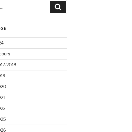
Recherche
ION
24
cours
017-2018
019
020
021
022
025
026