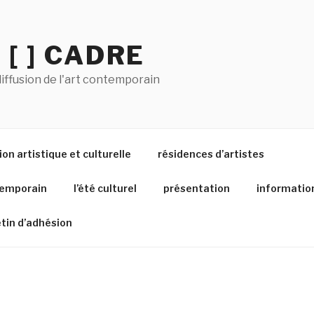
 [ ] CADRE
iffusion de l'art contemporain
on artistique et culturelle
résidences d’artistes
temporain
l’été culturel
présentation
informatio
etin d’adhésion