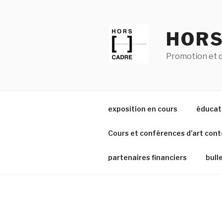
Aller
au
contenu
HORS
principal
Promotion et d
exposition en cours
éducati
Cours et conférences d’art con
partenaires financiers
bull