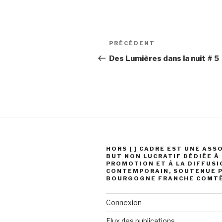
Navigation
Article
PRÉCÉDENT
de
précédent
Des Lumières dans la nuit # 5
l’article
HORS [ ] CADRE EST UNE ASS
BUT NON LUCRATIF DÉDIÉE À
PROMOTION ET À LA DIFFUSIO
CONTEMPORAIN, SOUTENUE P
BOURGOGNE FRANCHE COMT
Connexion
Flux des publications