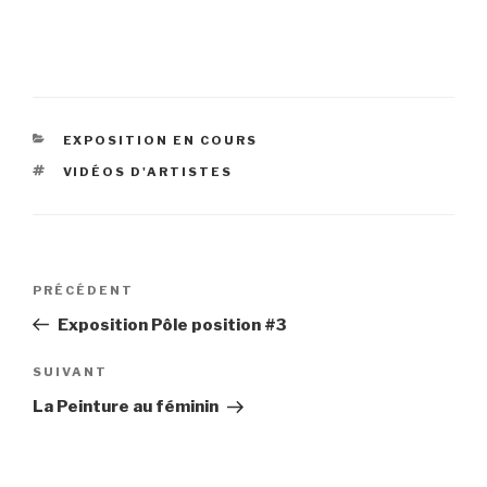
CATÉGORIES
EXPOSITION EN COURS
ÉTIQUETTES
VIDÉOS D'ARTISTES
Navigation
Article
PRÉCÉDENT
de
précédent
Exposition Pôle position #3
l’article
Article
SUIVANT
suivant
La Peinture au féminin