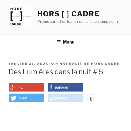
Aller
au
HORS [ ] CADRE
contenu
Promotion et diffusion de l'art contemporain
principal
Menu
PUBLIÉ
JANVIER 31, 2025
PAR
NATHALIE DE HORS CADRE
LE
Des Lumières dans la nuit # 5
+1
partager
tweet
partager