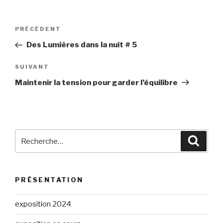
Navigation
Article
PRÉCÉDENT
de
précédent
Des Lumières dans la nuit # 5
l’article
Article
SUIVANT
suivant
Maintenir la tension pour garder l’équilibre
Recherche
Reche
pour
:
PRÉSENTATION
exposition 2024