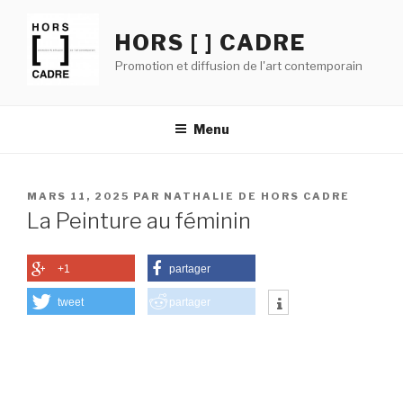
Aller
au
HORS [ ] CADRE
contenu
Promotion et diffusion de l'art contemporain
principal
Menu
PUBLIÉ
MARS 11, 2025
PAR
NATHALIE DE HORS CADRE
LE
La Peinture au féminin
+1
partager
tweet
partager