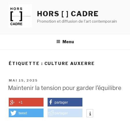
Aller
au
HORS [ ] CADRE
contenu
Promotion et diffusion de l'art contemporain
principal
Menu
ÉTIQUETTE :
CULTURE AUXERRE
PUBLIÉ
MAI 15, 2025
LE
Maintenir la tension pour garder l’équilibre
+1
partager
tweet
partager