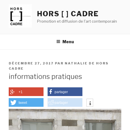
Aller
au
HORS [ ] CADRE
contenu
Promotion et diffusion de l'art contemporain
principal
Menu
PUBLIÉ
DÉCEMBRE 27, 2017
PAR
NATHALIE DE HORS
LE
CADRE
informations pratiques
+1
partager
tweet
partager