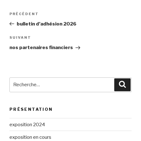
Navigation
Article
PRÉCÉDENT
de
précédent
bulletin d’adhésion 2026
l’article
Article
SUIVANT
suivant
nos partenaires financiers
Recherche
Reche
pour
:
PRÉSENTATION
exposition 2024
exposition en cours