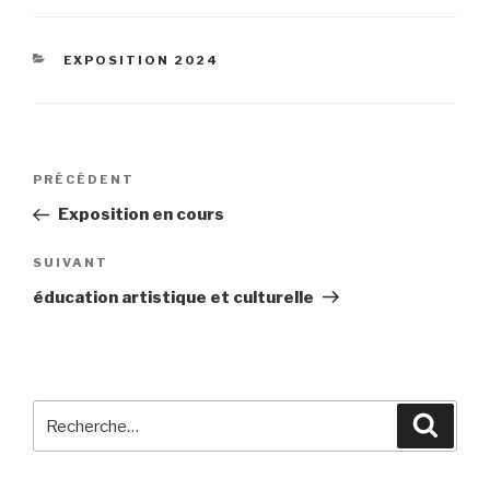
CATÉGORIES
EXPOSITION 2024
Navigation
Article
PRÉCÉDENT
de
précédent
Exposition en cours
l’article
Article
SUIVANT
suivant
éducation artistique et culturelle
Recherche
Reche
pour
: