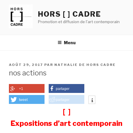
Aller
au
HORS [ ] CADRE
contenu
Promotion et diffusion de l'art contemporain
principal
Menu
PUBLIÉ
AOÛT 29, 2017
PAR
NATHALIE DE HORS CADRE
LE
nos actions
+1
partager
tweet
partager
[ ]
Expositions d’art contemporain