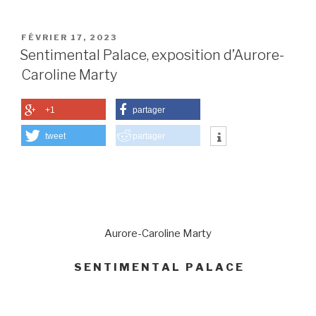
PUBLIÉ
FÉVRIER 17, 2023
LE
Sentimental Palace, exposition d’Aurore-
Caroline Marty
+1
partager
tweet
partager
Aurore-Caroline Marty
S E N T I M E N T A L P A L A C E