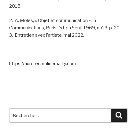
2015.
2. A. Moles, « Objet et communication », in
Communications, Paris, éd. du Seuil, 1969, no13, p. 20.
3. Entretien avec l’artiste, mai 2022.
https://aurorecarolinemarty.com
Recherche
Reche
pour
: