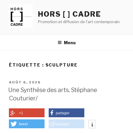
Aller
au
HORS [ ] CADRE
contenu
Promotion et diffusion de l'art contemporain
principal
Menu
ÉTIQUETTE :
SCULPTURE
PUBLIÉ
AOÛT 6, 2026
LE
Une Synthèse des arts, Stéphane
Couturier/
+1
partager
tweet
partager