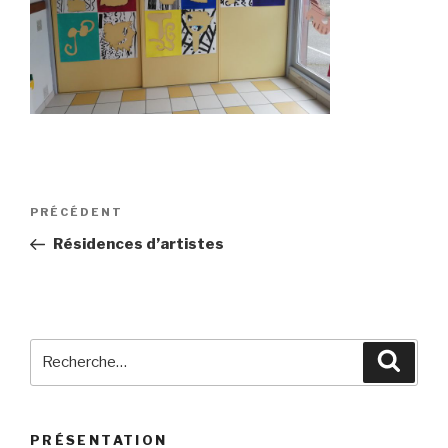
Navigation
Article
PRÉCÉDENT
de
précédent
Résidences d’artistes
l’article
Recherche
Reche
pour
:
PRÉSENTATION