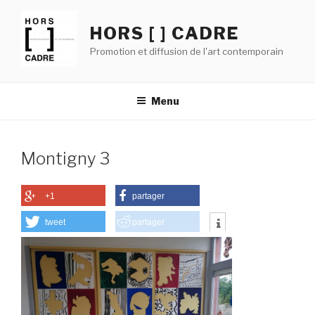
Aller
au
HORS [ ] CADRE
contenu
Promotion et diffusion de l'art contemporain
principal
Menu
Montigny 3
+1
partager
tweet
partager