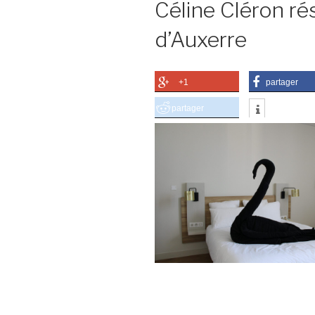
Céline Cléron r
d’Auxerre
+1
partager
partager