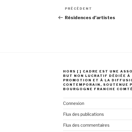
Navigation
Article
PRÉCÉDENT
de
précédent
Résidences d’artistes
l’article
HORS [ ] CADRE EST UNE ASS
BUT NON LUCRATIF DÉDIÉE À
PROMOTION ET À LA DIFFUSIO
CONTEMPORAIN, SOUTENUE P
BOURGOGNE FRANCHE COMT
Connexion
Flux des publications
Flux des commentaires