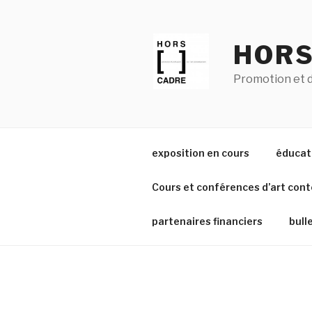
Aller
au
contenu
HORS
principal
Promotion et d
exposition en cours
éducati
Cours et conférences d’art con
partenaires financiers
bull