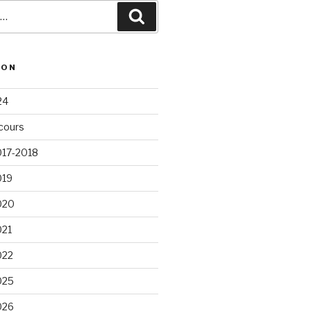
Recherche
ION
24
cours
017-2018
019
020
021
022
025
026