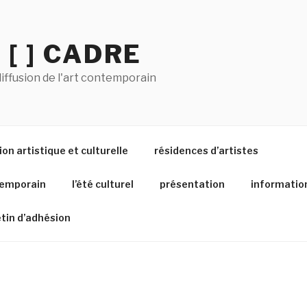
 [ ] CADRE
iffusion de l'art contemporain
on artistique et culturelle
résidences d’artistes
temporain
l’été culturel
présentation
informatio
etin d’adhésion