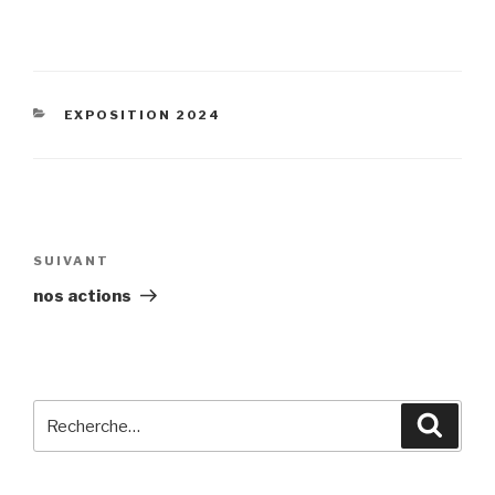
CATÉGORIES
EXPOSITION 2024
Navigation
de
Article
SUIVANT
l’article
suivant
nos actions
Recherche
Reche
pour
: