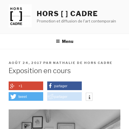
Aller
au
HORS [ ] CADRE
contenu
Promotion et diffusion de l'art contemporain
principal
Menu
PUBLIÉ
AOÛT 24, 2017
PAR
NATHALIE DE HORS CADRE
LE
Exposition en cours
+1
partager
tweet
partager