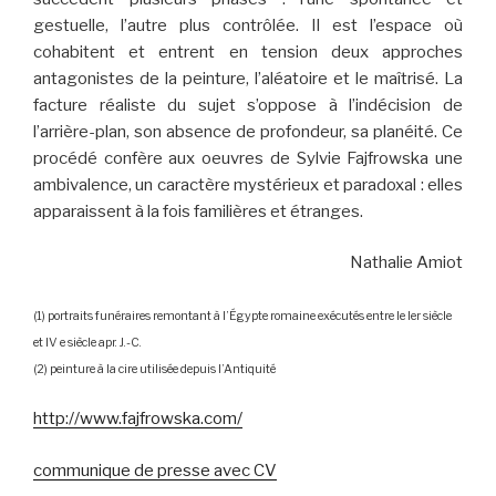
gestuelle, l’autre plus contrôlée. Il est l’espace où
cohabitent et entrent en tension deux approches
antagonistes de la peinture, l’aléatoire et le maîtrisé. La
facture réaliste du sujet s’oppose à l’indécision de
l’arrière-plan, son absence de profondeur, sa planéité. Ce
procédé confère aux oeuvres de Sylvie Fajfrowska une
ambivalence, un caractère mystérieux et paradoxal : elles
apparaissent à la fois familières et étranges.
Nathalie Amiot
(1) portraits funéraires remontant à l’Égypte romaine exécutés entre le Ier siècle
et IV e siècle apr. J.-C.
(2) peinture à la cire utilisée depuis l’Antiquité
http://www.fajfrowska.com/
communique de presse avec CV