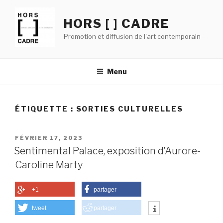
Aller
au
HORS [ ] CADRE
contenu
Promotion et diffusion de l'art contemporain
principal
Menu
ÉTIQUETTE :
SORTIES CULTURELLES
PUBLIÉ
FÉVRIER 17, 2023
LE
Sentimental Palace, exposition d’Aurore-
Caroline Marty
+1
partager
tweet
partager