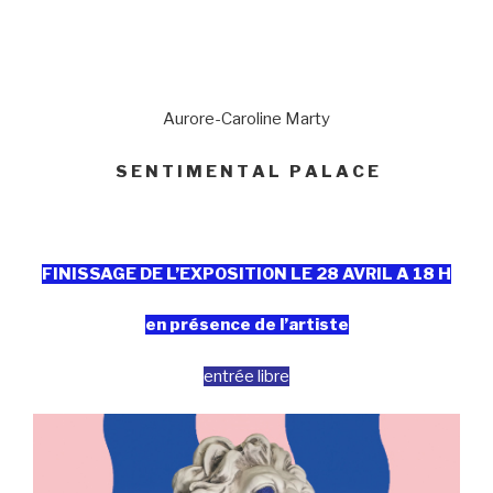
Aurore-Caroline Marty
S E N T I M E N T A L P A L A C E
FINISSAGE DE L’EXPOSITION LE 28 AVRIL A 18 H
en présence de l’artiste
entrée libre