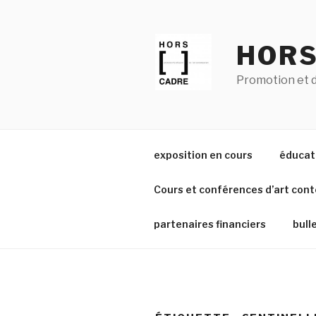
Aller
au
contenu
HORS
principal
Promotion et d
exposition en cours
éducati
Cours et conférences d’art con
partenaires financiers
bull