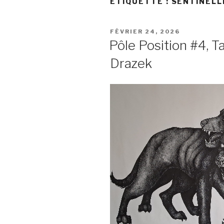
ÉTIQUETTE :
SENTINELL
PUBLIÉ
FÉVRIER 24, 2026
LE
Pôle Position #4, 
Drazek