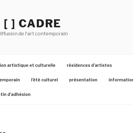
 [ ] CADRE
iffusion de l'art contemporain
on artistique et culturelle
résidences d’artistes
temporain
l’été culturel
présentation
informatio
etin d’adhésion