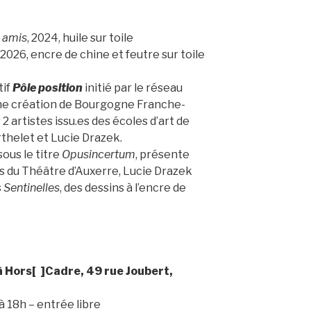
 amis
, 2024, huile sur toile
2026, encre de chine et feutre sur toile
tif
Pôle position
initié par le réseau
eune création de Bourgogne Franche-
 2 artistes issu.es des écoles d’art de
thelet et Lucie Drazek.
ous le titre
Opusincertum
, présente
s du Théâtre d’Auxerre, Lucie Drazek
s
Sentinelles
, des dessins à l’encre de
 Hors[ ]Cadre, 49 rue Joubert,
à 18h – entrée libre