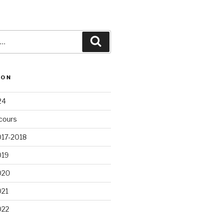
Recherche
ION
24
cours
017-2018
019
020
021
022