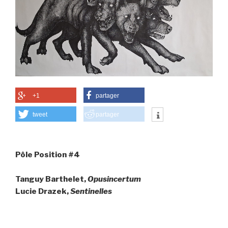
+1
partager
tweet
partager
Pôle Position #4
Tanguy Barthelet,
Opusincertum
Lucie Drazek,
Sentinelles