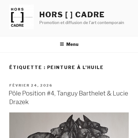
Aller
au
HORS [ ] CADRE
contenu
Promotion et diffusion de l'art contemporain
principal
Menu
ÉTIQUETTE :
PEINTURE À L’HUILE
PUBLIÉ
FÉVRIER 24, 2026
LE
Pôle Position #4, Tanguy Barthelet & Lucie
Drazek