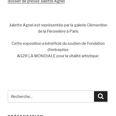
dossier de presse Juliette Agnel
Juliette Agnel est représentée par la galerie Clémentine
de la Féronnière à Paris
Cette exposition a bénéficié du soutien de Fondation
d’entreprise
AG2R LA MONDIALE pour la vitalité artistique.
Recherche
Reche
pour
: