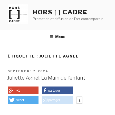
Aller
au
HORS [ ] CADRE
contenu
Promotion et diffusion de l'art contemporain
principal
Menu
ÉTIQUETTE :
JULIETTE AGNEL
PUBLIÉ
SEPTEMBRE 7, 2024
LE
Juliette Agnel, La Main de l’enfant
+1
partager
tweet
partager